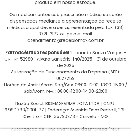
produto em nosso estoque.
Os medicamentos sob prescrição médica só serão
dispensados mediante a apresentação da receita
médica, a qual deverá ser apresentada pelo fax: (38)
3721-2177 ou pelo e-mail:
atendimento@redebiomax.com.br
Farmacêutico responsável:
Leonardo Souza Vargas -
CRF N° 52980 | Alvará Sanitário: 140/2025 - 31 de outubro
de 2025
Autorização de Funcionamento da Empresa (AFE):
0027259
Horário de Assistência: Seg/Sex: 06:00-12:00-13:00-15:00 /
Sáb/Dom. rev. : 08:00-12:00-14:00-20:00
Razão Social: BIOMAXFARMA JOTA LTDA | CNPJ:
19.987.783/0001-77 | Endereço: Avenida Dom Pedro II, 321 -
Centro - CEP: 35790273 - Curvelo - MG
Autorização de Funcionamento da Empresa (AFE):