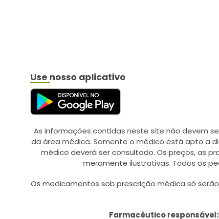
BAYER (20)
BAYGON (1)
BD AGULHAS/SERINGAS
(12)
BEBE LIMPINHO (1)
Use nosso aplicativo
BELFAR (9)
BELLA FEMME (2)
BELLESA (4)
BELLIZ (3)
As informações contidas neste site não devem se
da área médica. Somente o médico está apto a di
BESINS HEALTHCARE (1)
médico deverá ser consultado. Os preços, as p
BESPOKE (13)
meramente ilustrativas. Todos os pe
BICHO DA SEDA (1)
Os medicamentos sob prescrição médica só serão d
BIGFRAL (5)
BIO EXTRATUS (46)
Farmacêutico responsável: