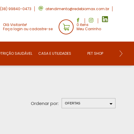
(38) 99840-0473
atendimento@redebiomax.com.br
Olá Visitante!
0 itens
Faça login ou cadastre-se
Meu Carrinho
UTRIÇÃO SAUDÁVEL
CASA E UTILIDADES
PET SHOP
CONVE
Ordenar por: