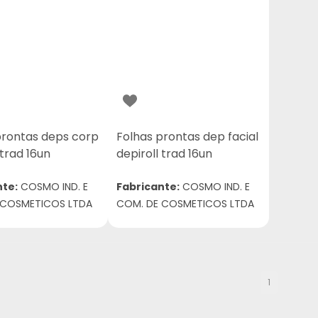
prontas deps corp
Folhas prontas dep facial
 trad 16un
depiroll trad 16un
nte:
COSMO IND. E
Fabricante:
COSMO IND. E
 COSMETICOS LTDA
COM. DE COSMETICOS LTDA
1