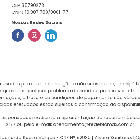
CEP 35790273
CNPJ 19.987.783/0001-77
Nossas Redes Sociais
r usadas para automedicação e não substituem, em hipótes
agnosticar qualquer problema de saúde e prescrever o tra
romoções, o frete e as condições de pagamento são válidos
didos efetuados estão sujeitos à confirmação da disponib
ispensados mediante a apresentação da receita médica, a
2177 ou pelo e-mail: atendimento@redebiomax.com.br
Leonardo Souza Vargas - CRF N° 52980 | Alvará Sanitário: 14