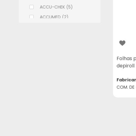
ACCU-CHEK (5)
ACCUMED (2)
ACHE (108)
ADCOS (6)
ALCON (9)
ALLERGAN (9)
Folhas 
depiroll
ALMEIDA PRADO (2)
ALTHAIA (7)
Fabrica
COM. DE
ALWAYS (11)
AMBEV (1)
AMERICAN MEDICAL (18)
AMILAB (14)
APSEN (32)