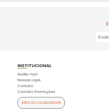
ARCOM (6)
ARCOR (2)
ARESE (3)
E
ASPEN (11)
ASTRAZENECA (5)
ATUALIZAR (16)
AURIS-SEDINA (4)
AVANÇO (2)
INSTITUCIONAL
AXE (2)
AYMORE (4)
Avalie-nos!
Nossas Lojas
BABY SEC (6)
Contato
BALDACCI (4)
Contato Promoções
BAUDUCCO (2)
ÁREA DO COLABORADOR
BAUSCH LOMB (1)