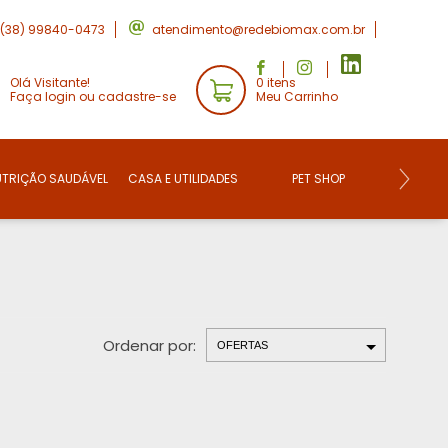
(38) 99840-0473
atendimento@redebiomax.com.br
Olá Visitante!
0 itens
Faça login ou cadastre-se
Meu Carrinho
UTRIÇÃO SAUDÁVEL
CASA E UTILIDADES
PET SHOP
CONVE
Ordenar por: