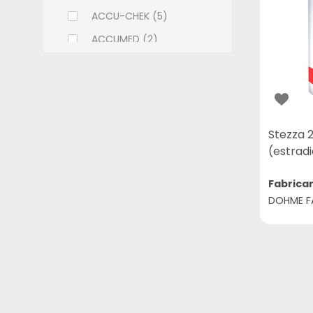
ACCU-CHEK (5)
ACCUMED (2)
ACHE (108)
ADCOS (6)
ALCON (9)
ALLERGAN (9)
Stezza 
(estrad
ALMEIDA PRADO (2)
ALTHAIA (7)
Fabrica
DOHME F
ALWAYS (11)
AMBEV (1)
AMERICAN MEDICAL (18)
AMILAB (14)
APSEN (32)