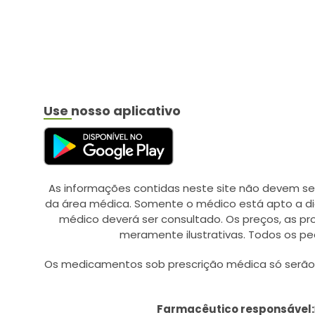
BAYER (20)
BAYGON (1)
BD AGULHAS/SERINGAS
(12)
BEBE LIMPINHO (1)
Use nosso aplicativo
BELFAR (9)
BELLA FEMME (2)
BELLESA (4)
BELLIZ (3)
As informações contidas neste site não devem se
da área médica. Somente o médico está apto a di
BESINS HEALTHCARE (1)
médico deverá ser consultado. Os preços, as p
BESPOKE (13)
meramente ilustrativas. Todos os pe
BICHO DA SEDA (1)
Os medicamentos sob prescrição médica só serão d
BIGFRAL (5)
BIO EXTRATUS (46)
Farmacêutico responsável: