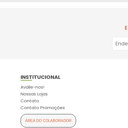
ARCOM (6)
ARCOR (2)
ARESE (3)
E
ASPEN (11)
ASTRAZENECA (5)
ATUALIZAR (16)
AURIS-SEDINA (4)
AVANÇO (2)
INSTITUCIONAL
AXE (2)
AYMORE (4)
Avalie-nos!
Nossas Lojas
BABY SEC (6)
Contato
BALDACCI (4)
Contato Promoções
BAUDUCCO (2)
ÁREA DO COLABORADOR
BAUSCH LOMB (1)