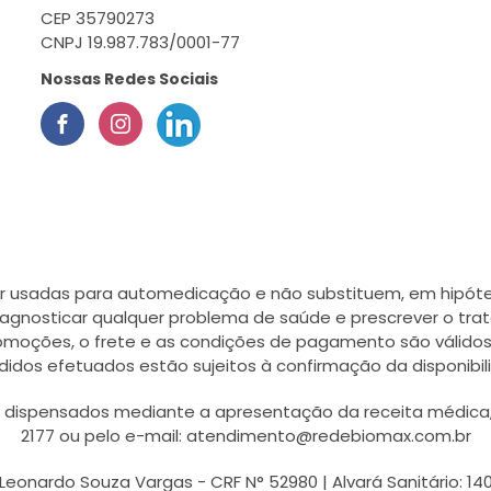
CEP 35790273
CNPJ 19.987.783/0001-77
Nossas Redes Sociais
r usadas para automedicação e não substituem, em hipótes
agnosticar qualquer problema de saúde e prescrever o tra
romoções, o frete e as condições de pagamento são válidos
didos efetuados estão sujeitos à confirmação da disponib
ispensados mediante a apresentação da receita médica, a
2177 ou pelo e-mail: atendimento@redebiomax.com.br
Leonardo Souza Vargas - CRF N° 52980 | Alvará Sanitário: 14