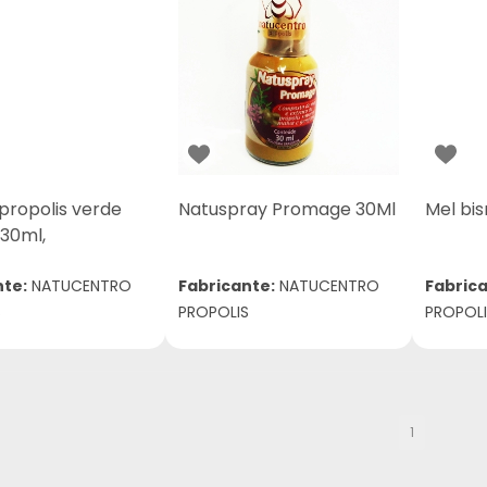
propolis verde
Natuspray Promage 30Ml
Mel bi
 30ml,
nte:
NATUCENTRO
Fabricante:
NATUCENTRO
Fabrica
S
PROPOLIS
PROPOLI
1