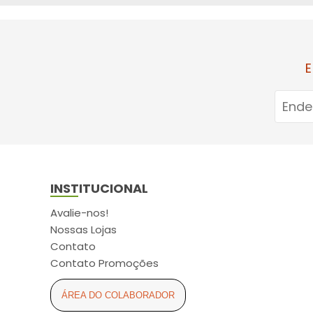
ARCOM (6)
ARCOR (2)
ARESE (3)
E
ASPEN (11)
ASTRAZENECA (5)
ATUALIZAR (16)
AURIS-SEDINA (4)
AVANÇO (2)
INSTITUCIONAL
AXE (2)
AYMORE (4)
Avalie-nos!
Nossas Lojas
BABY SEC (6)
Contato
BALDACCI (4)
Contato Promoções
BAUDUCCO (2)
ÁREA DO COLABORADOR
BAUSCH LOMB (1)