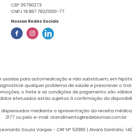
CEP 35790273
CNPJ 19.987.783/0001-77
Nossas Redes Sociais
r usadas para automedicação e não substituem, em hipótes
agnosticar qualquer problema de saúde e prescrever o tra
romoções, o frete e as condições de pagamento são válidos
didos efetuados estão sujeitos à confirmação da disponib
ispensados mediante a apresentação da receita médica, a
2177 ou pelo e-mail: atendimento@redebiomax.com.br
Leonardo Souza Vargas - CRF N° 52980 | Alvará Sanitário: 14