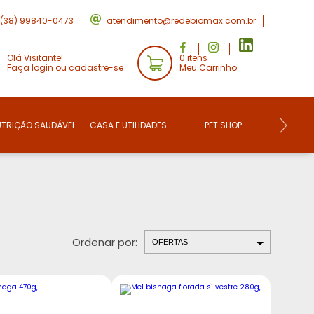
(38) 99840-0473
atendimento@redebiomax.com.br
Olá Visitante!
0 itens
Faça login ou cadastre-se
Meu Carrinho
UTRIÇÃO SAUDÁVEL
CASA E UTILIDADES
PET SHOP
CONVE
Ordenar por: