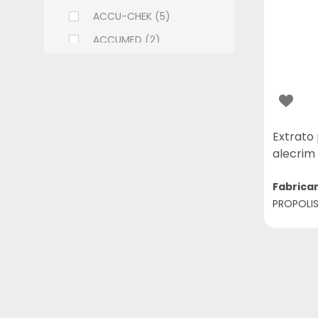
ACCU-CHEK (5)
ACCUMED (2)
ACHE (108)
ADCOS (6)
ALCON (9)
ALLERGAN (9)
Extrato 
alecrim
ALMEIDA PRADO (2)
ALTHAIA (7)
Fabrica
PROPOLI
ALWAYS (11)
AMBEV (1)
AMERICAN MEDICAL (18)
AMILAB (14)
APSEN (32)