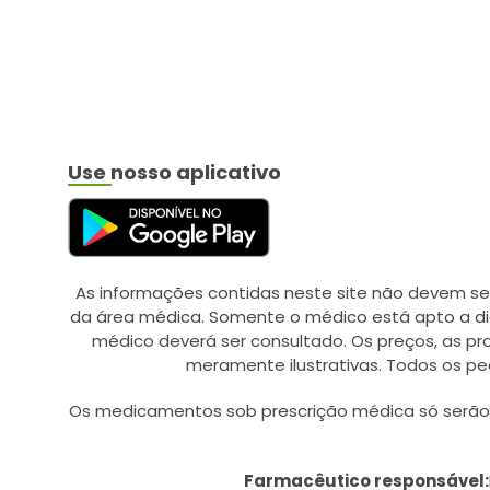
BAYER (20)
BAYGON (1)
BD AGULHAS/SERINGAS
(12)
BEBE LIMPINHO (1)
Use nosso aplicativo
BELFAR (9)
BELLA FEMME (2)
BELLESA (4)
BELLIZ (3)
As informações contidas neste site não devem se
da área médica. Somente o médico está apto a di
BESINS HEALTHCARE (1)
médico deverá ser consultado. Os preços, as p
BESPOKE (13)
meramente ilustrativas. Todos os pe
BICHO DA SEDA (1)
Os medicamentos sob prescrição médica só serão d
BIGFRAL (5)
BIO EXTRATUS (46)
Farmacêutico responsável: