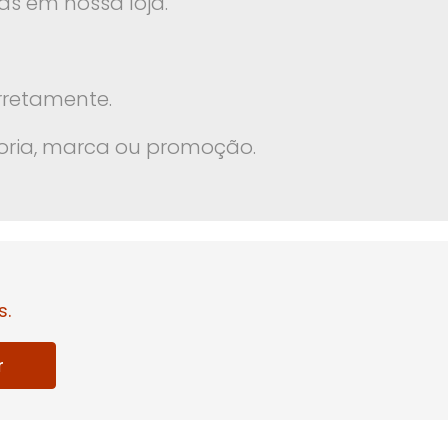
s em nossa loja.
rretamente.
oria, marca ou promoção.
s.
r