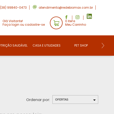
(38) 99840-0473
atendimento@redebiomax.com.br
Olá Visitante!
0 itens
Faça login ou cadastre-se
Meu Carrinho
UTRIÇÃO SAUDÁVEL
CASA E UTILIDADES
PET SHOP
CONVE
Ordenar por: