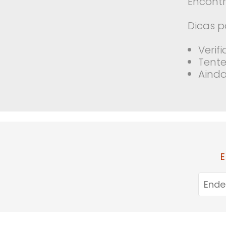
Encontr
Dicas p
Verif
Tente
Ainda
E