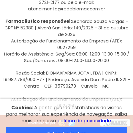
3721-2177 ou pelo e-mail:
atendimento@redebiomax.com.br
Farmacêutico responsável:
Leonardo Souza Vargas -
CRF N° 52980 | Alvará Sanitário: 140/2025 - 31 de outubro
de 2025
Autorização de Funcionamento da Empresa (AFE):
0027259
Horário de Assistência: Seg/Sex: 06:00-12:00-13:00-15:00 /
Sáb/Dom. rev. : 08:00-12:00-14:00-20:00
Razão Social: BIOMAXFARMA JOTA LTDA | CNPJ:
19.987.783/0001-77 | Endereço: Avenida Dom Pedro II, 321 -
Centro - CEP: 35790273 - Curvelo - MG
Autorização de Funcionamento da Empresa (AFE):
0027259
Cookies:
A gente guarda estatísticas de visitas
para melhorar sua experiência de navegação, saiba
mais em nossa
política de privacidade.
Desenvolvido por