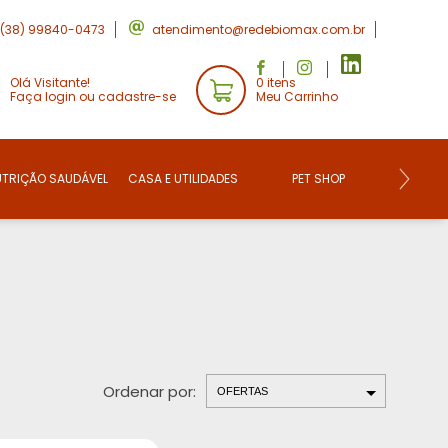
(38) 99840-0473
atendimento@redebiomax.com.br
Olá Visitante!
0 itens
Faça login ou cadastre-se
Meu Carrinho
UTRIÇÃO SAUDÁVEL
CASA E UTILIDADES
PET SHOP
CONVE
Ordenar por: