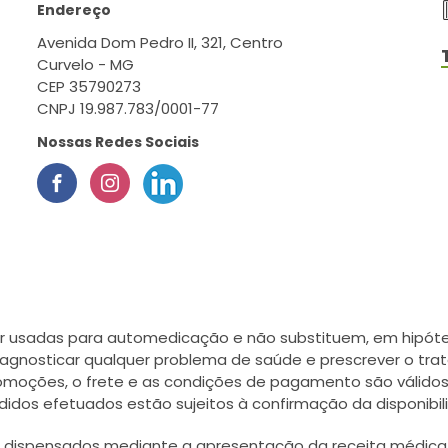
Endereço
Avenida Dom Pedro II, 321, Centro
Curvelo - MG
CEP 35790273
CNPJ 19.987.783/0001-77
Nossas Redes Sociais
r usadas para automedicação e não substituem, em hipótes
agnosticar qualquer problema de saúde e prescrever o tra
romoções, o frete e as condições de pagamento são válidos
didos efetuados estão sujeitos à confirmação da disponib
ispensados mediante a apresentação da receita médica, a