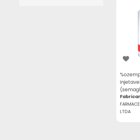
%ozempi
injetave
(semagl
Fabrica
FARMACEU
LTDA