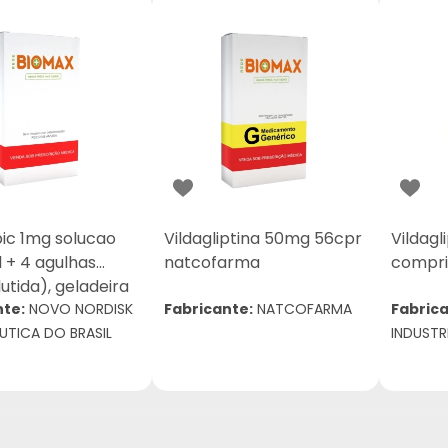
c 1mg solucao
Vildagliptina 50mg 56cpr
Vildagl
l + 4 agulhas
natcofarma
compri
utida), geladeira
nte:
NOVO NORDISK
Fabricante:
NATCOFARMA
Fabrica
TICA DO BRASIL
INDUSTR