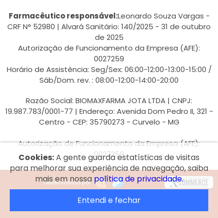
Farmacêutico responsável:
Leonardo Souza Vargas -
CRF N° 52980 | Alvará Sanitário: 140/2025 - 31 de outubro
de 2025
Autorização de Funcionamento da Empresa (AFE):
0027259
Horário de Assistência: Seg/Sex: 06:00-12:00-13:00-15:00 /
Sáb/Dom. rev. : 08:00-12:00-14:00-20:00
Razão Social: BIOMAXFARMA JOTA LTDA | CNPJ:
19.987.783/0001-77 | Endereço: Avenida Dom Pedro II, 321 -
Centro - CEP: 35790273 - Curvelo - MG
Autorização de Funcionamento da Empresa (AFE):
0027259
Cookies:
A gente guarda estatísticas de visitas
para melhorar sua experiência de navegação, saiba
mais em nossa
política de privacidade.
Desenvolvido por
Entendi e fechar
© 2026 Rede Biomax.