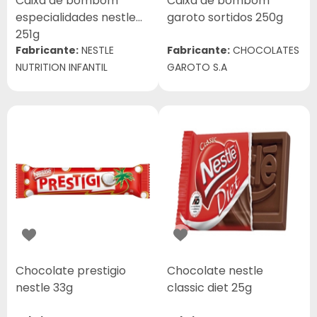
Caixa de bombom
Caixa de bombom
especialidades nestle
garoto sortidos 250g
251g
Fabricante:
NESTLE
Fabricante:
CHOCOLATES
NUTRITION INFANTIL
GAROTO S.A
Chocolate prestigio
Chocolate nestle
nestle 33g
classic diet 25g