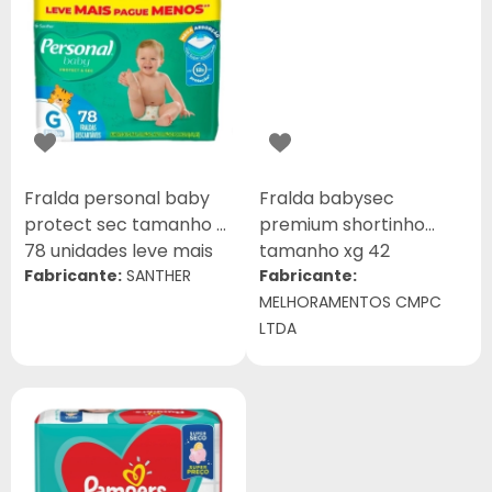
Fralda personal baby
Fralda babysec
protect sec tamanho g
premium shortinho
78 unidades leve mais
tamanho xg 42
pague menos (giga)
Fabricante:
SANTHER
unidades (hiper)
Fabricante:
MELHORAMENTOS CMPC
LTDA