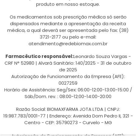
produto em nosso estoque.
Os medicamentos sob prescrição médica só serão
dispensados mediante a apresentação da receita
médica, a qual deverá ser apresentada pelo fax: (38)
3721-2177 ou pelo e-mail:
atendimento@redebiomax.com.br
Farmacêutico responsável:
Leonardo Souza Vargas -
CRF N° 52980 | Alvará Sanitário: 140/2025 - 31 de outubro
de 2025
Autorização de Funcionamento da Empresa (AFE):
0027259
Horário de Assistência: Seg/Sex: 06:00-12:00-13:00-15:00 /
Sáb/Dom. rev. : 08:00-12:00-14:00-20:00
Razão Social: BIOMAXFARMA JOTA LTDA | CNPJ:
19.987.783/0001-77 | Endereço: Avenida Dom Pedro II, 321 -
Centro - CEP: 35790273 - Curvelo - MG
Autorização de Funcionamento da Empresa (AFE):