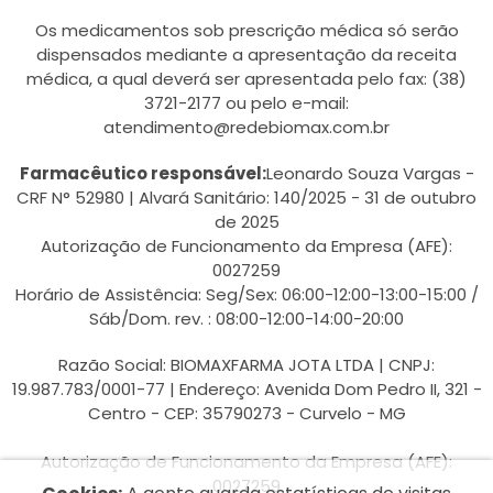
Os medicamentos sob prescrição médica só serão
dispensados mediante a apresentação da receita
médica, a qual deverá ser apresentada pelo fax: (38)
3721-2177 ou pelo e-mail:
atendimento@redebiomax.com.br
Farmacêutico responsável:
Leonardo Souza Vargas -
CRF N° 52980 | Alvará Sanitário: 140/2025 - 31 de outubro
de 2025
Autorização de Funcionamento da Empresa (AFE):
0027259
Horário de Assistência: Seg/Sex: 06:00-12:00-13:00-15:00 /
Sáb/Dom. rev. : 08:00-12:00-14:00-20:00
Razão Social: BIOMAXFARMA JOTA LTDA | CNPJ:
19.987.783/0001-77 | Endereço: Avenida Dom Pedro II, 321 -
Centro - CEP: 35790273 - Curvelo - MG
Autorização de Funcionamento da Empresa (AFE):
0027259