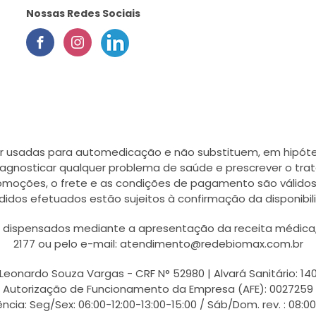
Nossas Redes Sociais
r usadas para automedicação e não substituem, em hipótes
agnosticar qualquer problema de saúde e prescrever o tra
romoções, o frete e as condições de pagamento são válidos
didos efetuados estão sujeitos à confirmação da disponib
ispensados mediante a apresentação da receita médica, a
2177 ou pelo e-mail: atendimento@redebiomax.com.br
Leonardo Souza Vargas - CRF N° 52980 | Alvará Sanitário: 14
Autorização de Funcionamento da Empresa (AFE): 0027259
ncia: Seg/Sex: 06:00-12:00-13:00-15:00 / Sáb/Dom. rev. : 08:0