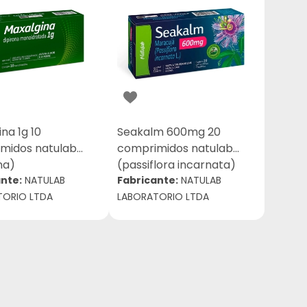
na 1g 10
Seakalm 600mg 20
midos natulab
comprimidos natulab
na)
(passiflora incarnata)
nte:
NATULAB
Fabricante:
NATULAB
TORIO LTDA
LABORATORIO LTDA