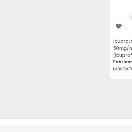
ARCOM (6)
ARCOR (2)
ARESE (3)
ASPEN (11)
ASTRAZENECA (5)
Ibuprot
50mg/ml
ATUALIZAR (16)
(ibupro
AURIS-SEDINA (4)
Fabrica
LABORAT
AVANÇO (2)
AXE (2)
AYMORE (4)
BABY SEC (6)
BALDACCI (4)
BAUDUCCO (2)
BAUSCH LOMB (1)