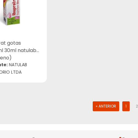
rat gotas
 30ml natulab
feno)
nte:
NATULAB
ORIO LTDA
« ANTERIOR
1
2