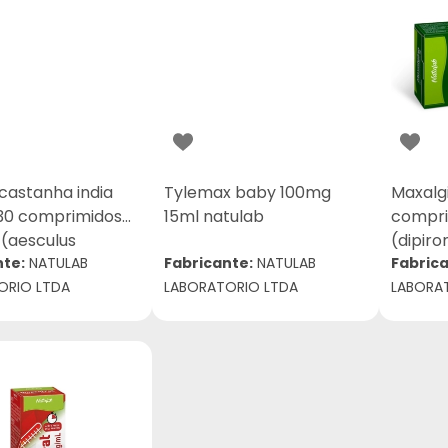
 castanha india
Tylemax baby 100mg
Maxalgi
30 comprimidos
15ml natulab
compri
 (aesculus
(dipiro
stanum l)
nte:
NATULAB
Fabricante:
NATULAB
Fabrica
ORIO LTDA
LABORATORIO LTDA
LABORA