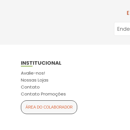
BAYER (20)
E
BAYGON (1)
BD AGULHAS/SERINGAS
(12)
BEBE LIMPINHO (1)
BELFAR (9)
BELLA FEMME (2)
INSTITUCIONAL
BELLESA (4)
Avalie-nos!
BELLIZ (3)
Nossas Lojas
Contato
BESINS HEALTHCARE (1)
Contato Promoções
BESPOKE (13)
BICHO DA SEDA (1)
ÁREA DO COLABORADOR
BIGFRAL (5)
BIO EXTRATUS (46)