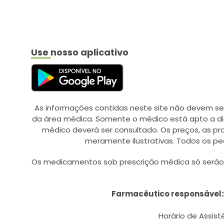
BIOCOLOR (22)
BIODERMA (5)
BIOFRAL (11)
Use nosso aplicativo
BIOLAB (56)
BIOSINTETICA (24)
BIOSOFT (1)
As informações contidas neste site não devem se
BIOTROPIC (2)
da área médica. Somente o médico está apto a di
BITUFO (5)
médico deverá ser consultado. Os preços, as p
meramente ilustrativas. Todos os pe
BLAU (2)
BOEHRINGER INGELHEIM
Os medicamentos sob prescrição médica só serão d
(8)
BOLD (4)
Farmacêutico responsável:
BOMBONIERE (1)
Horário de Assistê
BOZZANO (5)