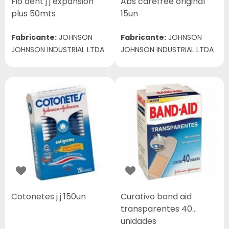
Fio dent j j expansion
Abs carefree original
plus 50mts
15un
Fabricante:
JOHNSON
Fabricante:
JOHNSON
JOHNSON INDUSTRIAL LTDA
JOHNSON INDUSTRIAL LTDA
Cotonetes j j 150un
Curativo band aid
transparentes 40
unidades