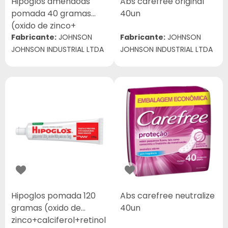
Hipoglos amendoas
Abs carefree original
pomada 40 gramas
40un
(oxido de zinco+
colecalciferol+
Fabricante:
JOHNSON
Fabricante:
JOHNSON
retinol+amendoas)
JOHNSON INDUSTRIAL LTDA
JOHNSON INDUSTRIAL LTDA
Hipoglos pomada 120
Abs carefree neutralize
gramas (oxido de
40un
zinco+calciferol+retinol