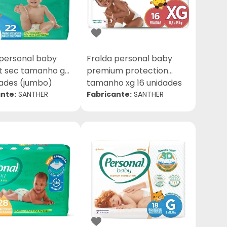
 personal baby
Fralda personal baby
t sec tamanho g
premium protection
dades (jumbo)
tamanho xg 16 unidades
nte:
SANTHER
(jumbo)
Fabricante:
SANTHER