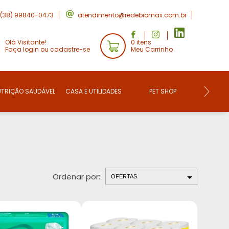
(38) 99840-0473
atendimento@redebiomax.com.br
Olá Visitante!
0 itens
Faça login ou cadastre-se
Meu Carrinho
UTRIÇÃO SAUDÁVEL
CASA E UTILIDADES
PET SHOP
CONVE
Ordenar por: