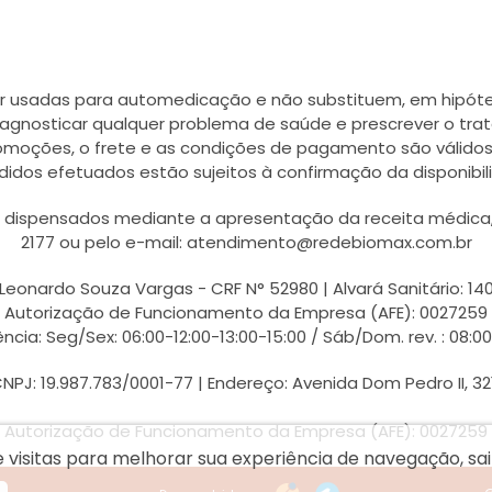
r usadas para automedicação e não substituem, em hipótes
agnosticar qualquer problema de saúde e prescrever o tra
romoções, o frete e as condições de pagamento são válidos
didos efetuados estão sujeitos à confirmação da disponib
ispensados mediante a apresentação da receita médica, a
2177 ou pelo e-mail: atendimento@redebiomax.com.br
Leonardo Souza Vargas - CRF N° 52980 | Alvará Sanitário: 14
Autorização de Funcionamento da Empresa (AFE): 0027259
ncia: Seg/Sex: 06:00-12:00-13:00-15:00 / Sáb/Dom. rev. : 08:0
PJ: 19.987.783/0001-77 | Endereço: Avenida Dom Pedro II, 32
Autorização de Funcionamento da Empresa (AFE): 0027259
e visitas para melhorar sua experiência de navegação, s