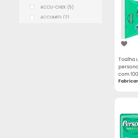
ACCU-CHEK (5)
ACCUMED (2)
ACHE (108)
ADCOS (6)
ALCON (9)
ALLERGAN (9)
Toalha 
persona
ALMEIDA PRADO (2)
com 100
ALTHAIA (7)
Fabrica
ALWAYS (11)
AMBEV (1)
AMERICAN MEDICAL (18)
AMILAB (14)
APSEN (32)