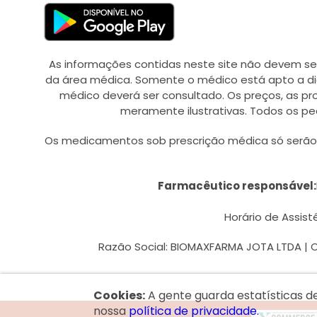
BRASFOOT (2)
BRASTERAPICA (1)
BRAVIR (2)
As informações contidas neste site não devem se
da área médica. Somente o médico está apto a di
BRILHO DA SEDA (6)
médico deverá ser consultado. Os preços, as p
BRISTOL-MYERS SQUIBB
meramente ilustrativas. Todos os pe
(9)
Os medicamentos sob prescrição médica só serão d
BUBBALOO (3)
CAMIL (1)
Farmacêutico responsável:
CASTING (14)
CATALENT BRASIL LTDA (1)
Horário de Assistê
CAZI (1)
Razão Social: BIOMAXFARMA JOTA LTDA | CN
CEMIL (2)
CERAVE (3)
Cookies:
A gente guarda estatísticas d
CHIESI (7)
nossa
política de privacidade.