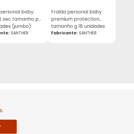
 personal baby
Fralda personal baby
t sec tamanho p
premium protection
dades (jumbo)
tamanho g 18 unidades
nte:
SANTHER
(jumbo)
Fabricante:
SANTHER
s.
r