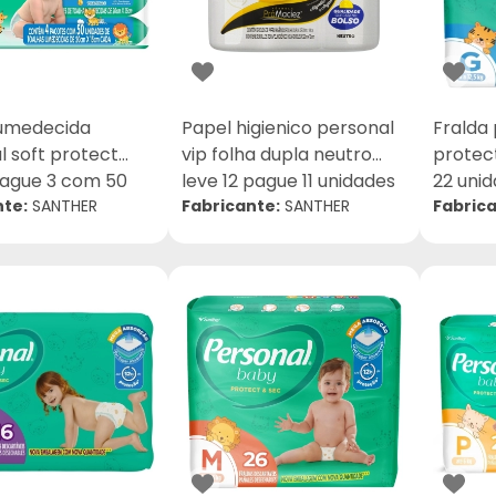
umedecida
Papel higienico personal
Fralda
l soft protect
vip folha dupla neutro
protec
pague 3 com 50
leve 12 pague 11 unidades
22 uni
s
nte:
SANTHER
20m
Fabricante:
SANTHER
Fabrica