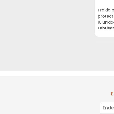
BAYER (20)
Fralda 
BAYGON (1)
protect
BD AGULHAS/SERINGAS
16 unid
(12)
Fabrica
BEBE LIMPINHO (1)
BELFAR (9)
BELLA FEMME (2)
BELLESA (4)
BELLIZ (3)
BESINS HEALTHCARE (1)
BESPOKE (13)
E
BICHO DA SEDA (1)
BIGFRAL (5)
BIO EXTRATUS (46)