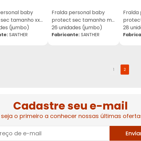
personal baby
Fralda personal baby
Fralda
 sec tamanho xxg
protect sec tamanho m
protec
ades (jumbo)
26 unidades (jumbo)
28 uni
nte:
SANTHER
Fabricante:
SANTHER
Fabrica
1
2
Cadastre seu e-mail
 seja o primeiro a conhecer nossas últimas oferta
Envia