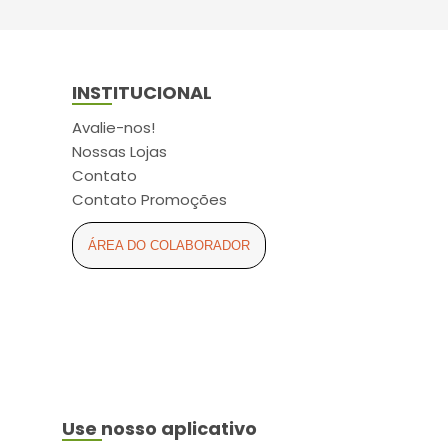
BIOCOLOR (22)
BIODERMA (5)
BIOFRAL (11)
INSTITUCIONAL
BIOLAB (56)
Avalie-nos!
BIOSINTETICA (24)
Nossas Lojas
Contato
BIOSOFT (1)
Contato Promoções
BIOTROPIC (2)
ÁREA DO COLABORADOR
BITUFO (5)
BLAU (2)
BOEHRINGER INGELHEIM
(8)
BOLD (4)
BOMBONIERE (1)
Use nosso aplicativo
BOZZANO (5)