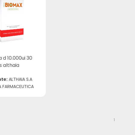
 d 10.000ui 30
 althaia
nte:
ALTHAIA S.A
A FARMACEUTICA
1