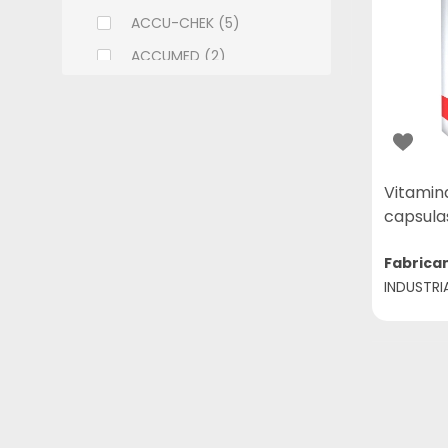
ACCU-CHEK (5)
ACCUMED (2)
ACHE (108)
ADCOS (6)
ALCON (9)
ALLERGAN (9)
Vitamina
capsulas
ALMEIDA PRADO (2)
ALTHAIA (7)
Fabrica
INDUSTRI
ALWAYS (11)
AMBEV (1)
AMERICAN MEDICAL (18)
AMILAB (14)
APSEN (32)