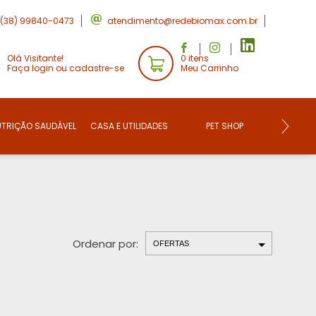
(38) 99840-0473
atendimento@redebiomax.com.br
Olá Visitante!
0 itens
Faça login ou cadastre-se
Meu Carrinho
UTRIÇÃO SAUDÁVEL
CASA E UTILIDADES
PET SHOP
CONVE
Ordenar por: