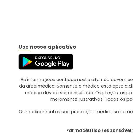
BAYER (20)
BAYGON (1)
BD AGULHAS/SERINGAS
(12)
BEBE LIMPINHO (1)
Use nosso aplicativo
BELFAR (9)
BELLA FEMME (2)
BELLESA (4)
BELLIZ (3)
As informações contidas neste site não devem se
da área médica. Somente o médico está apto a di
BESINS HEALTHCARE (1)
médico deverá ser consultado. Os preços, as p
BESPOKE (13)
meramente ilustrativas. Todos os pe
BICHO DA SEDA (1)
Os medicamentos sob prescrição médica só serão d
BIGFRAL (5)
BIO EXTRATUS (46)
Farmacêutico responsável: