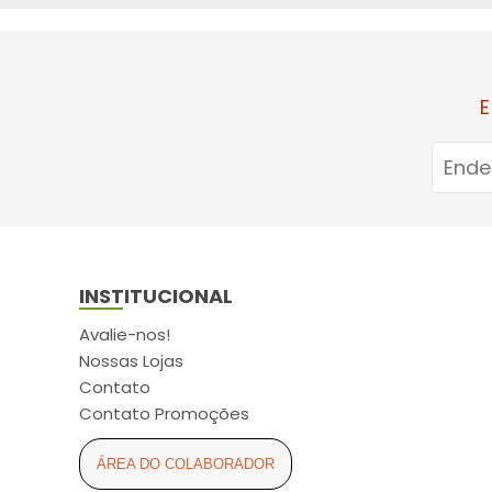
ARCOM (6)
ARCOR (2)
ARESE (3)
E
ASPEN (11)
ASTRAZENECA (5)
ATUALIZAR (16)
AURIS-SEDINA (4)
AVANÇO (2)
INSTITUCIONAL
AXE (2)
AYMORE (4)
Avalie-nos!
Nossas Lojas
BABY SEC (6)
Contato
BALDACCI (4)
Contato Promoções
BAUDUCCO (2)
ÁREA DO COLABORADOR
BAUSCH LOMB (1)