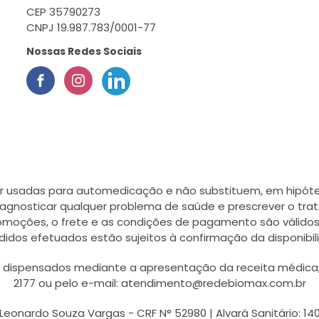
CEP 35790273
CNPJ 19.987.783/0001-77
Nossas Redes Sociais
r usadas para automedicação e não substituem, em hipótes
agnosticar qualquer problema de saúde e prescrever o tra
romoções, o frete e as condições de pagamento são válidos
didos efetuados estão sujeitos à confirmação da disponib
ispensados mediante a apresentação da receita médica, a
2177 ou pelo e-mail: atendimento@redebiomax.com.br
Leonardo Souza Vargas - CRF N° 52980 | Alvará Sanitário: 14