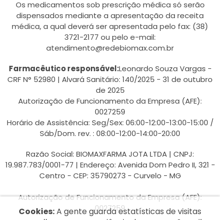
Os medicamentos sob prescrição médica só serão
dispensados mediante a apresentação da receita
médica, a qual deverá ser apresentada pelo fax: (38)
3721-2177 ou pelo e-mail:
atendimento@redebiomax.com.br
Farmacêutico responsável:
Leonardo Souza Vargas -
CRF N° 52980 | Alvará Sanitário: 140/2025 - 31 de outubro
de 2025
Autorização de Funcionamento da Empresa (AFE):
0027259
Horário de Assistência: Seg/Sex: 06:00-12:00-13:00-15:00 /
Sáb/Dom. rev. : 08:00-12:00-14:00-20:00
Razão Social: BIOMAXFARMA JOTA LTDA | CNPJ:
19.987.783/0001-77 | Endereço: Avenida Dom Pedro II, 321 -
Centro - CEP: 35790273 - Curvelo - MG
Autorização de Funcionamento da Empresa (AFE):
0027259
Cookies:
A gente guarda estatísticas de visitas