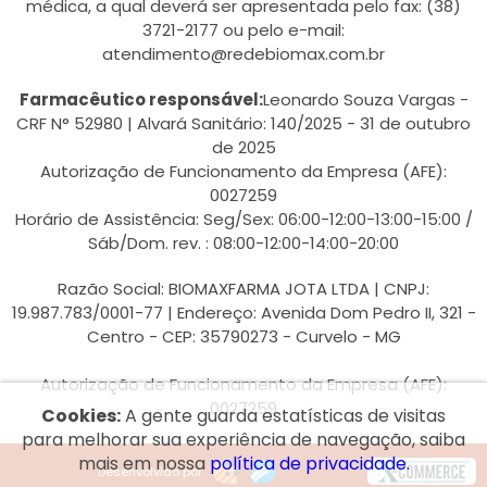
médica, a qual deverá ser apresentada pelo fax: (38)
3721-2177 ou pelo e-mail:
atendimento@redebiomax.com.br
Farmacêutico responsável:
Leonardo Souza Vargas -
CRF N° 52980 | Alvará Sanitário: 140/2025 - 31 de outubro
de 2025
Autorização de Funcionamento da Empresa (AFE):
0027259
Horário de Assistência: Seg/Sex: 06:00-12:00-13:00-15:00 /
Sáb/Dom. rev. : 08:00-12:00-14:00-20:00
Razão Social: BIOMAXFARMA JOTA LTDA | CNPJ:
19.987.783/0001-77 | Endereço: Avenida Dom Pedro II, 321 -
Centro - CEP: 35790273 - Curvelo - MG
Autorização de Funcionamento da Empresa (AFE):
0027259
Cookies:
A gente guarda estatísticas de visitas
para melhorar sua experiência de navegação, saiba
mais em nossa
política de privacidade.
Desenvolvido por