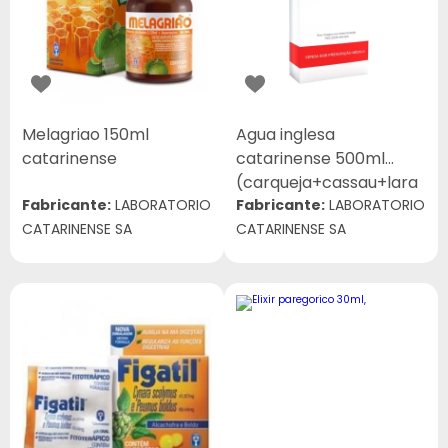
Melagriao 150ml
Agua inglesa
catarinense
catarinense 500ml
(carqueja+cassau+lara
Fabricante:
LABORATORIO
nja
Fabricante:
LABORATORIO
CATARINENSE SA
amarga+losna+canela+
CATARINENSE SA
centaurea+camomila)