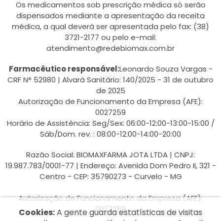
Os medicamentos sob prescrição médica só serão
dispensados mediante a apresentação da receita
médica, a qual deverá ser apresentada pelo fax: (38)
3721-2177 ou pelo e-mail:
atendimento@redebiomax.com.br
Farmacêutico responsável:
Leonardo Souza Vargas -
CRF N° 52980 | Alvará Sanitário: 140/2025 - 31 de outubro
de 2025
Autorização de Funcionamento da Empresa (AFE):
0027259
Horário de Assistência: Seg/Sex: 06:00-12:00-13:00-15:00 /
Sáb/Dom. rev. : 08:00-12:00-14:00-20:00
Razão Social: BIOMAXFARMA JOTA LTDA | CNPJ:
19.987.783/0001-77 | Endereço: Avenida Dom Pedro II, 321 -
Centro - CEP: 35790273 - Curvelo - MG
Autorização de Funcionamento da Empresa (AFE):
0027259
Cookies:
A gente guarda estatísticas de visitas