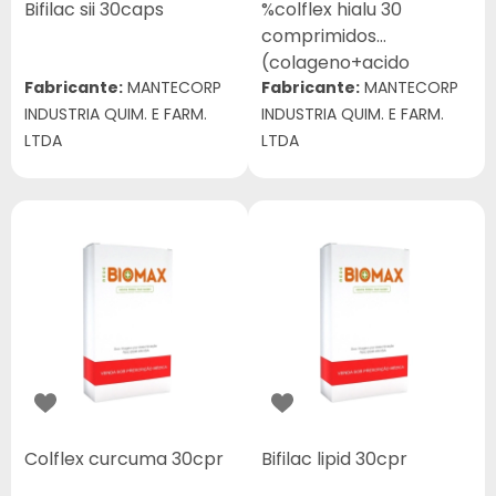
Bifilac sii 30caps
%colflex hialu 30
comprimidos
(colageno+acido
Fabricante:
MANTECORP
hialuronico+metilsulfonil
Fabricante:
MANTECORP
INDUSTRIA QUIM. E FARM.
metano)
INDUSTRIA QUIM. E FARM.
LTDA
LTDA
Colflex curcuma 30cpr
Bifilac lipid 30cpr