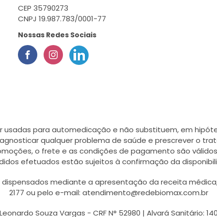
CEP 35790273
CNPJ 19.987.783/0001-77
Nossas Redes Sociais
r usadas para automedicação e não substituem, em hipótes
agnosticar qualquer problema de saúde e prescrever o tra
romoções, o frete e as condições de pagamento são válidos
didos efetuados estão sujeitos à confirmação da disponib
ispensados mediante a apresentação da receita médica, a
2177 ou pelo e-mail: atendimento@redebiomax.com.br
Leonardo Souza Vargas - CRF N° 52980 | Alvará Sanitário: 14