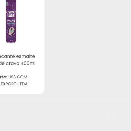
ecante esmalte
 de cravo 400ml
nte:
LISS COM
 EXPORT LTDA
1