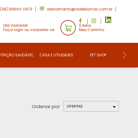
(38) 99840-0473
atendimento@redebiomax.com.br
Olá Visitante!
0 itens
Faça login ou cadastre-se
Meu Carrinho
UTRIÇÃO SAUDÁVEL
CASA E UTILIDADES
PET SHOP
CONVE
Ordenar por: