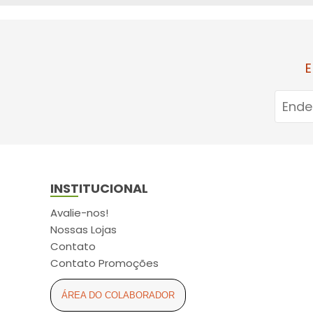
ARCOM (6)
ARCOR (2)
ARESE (3)
E
ASPEN (11)
ASTRAZENECA (5)
ATUALIZAR (16)
AURIS-SEDINA (4)
AVANÇO (2)
INSTITUCIONAL
AXE (2)
AYMORE (4)
Avalie-nos!
Nossas Lojas
BABY SEC (6)
Contato
BALDACCI (4)
Contato Promoções
BAUDUCCO (2)
ÁREA DO COLABORADOR
BAUSCH LOMB (1)