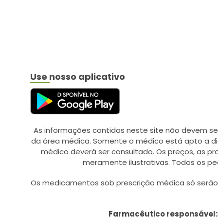
BAYER (20)
BAYGON (1)
BD AGULHAS/SERINGAS
(12)
BEBE LIMPINHO (1)
Use nosso aplicativo
BELFAR (9)
BELLA FEMME (2)
BELLESA (4)
BELLIZ (3)
As informações contidas neste site não devem se
da área médica. Somente o médico está apto a di
BESINS HEALTHCARE (1)
médico deverá ser consultado. Os preços, as p
BESPOKE (13)
meramente ilustrativas. Todos os pe
BICHO DA SEDA (1)
Os medicamentos sob prescrição médica só serão d
BIGFRAL (5)
BIO EXTRATUS (46)
Farmacêutico responsável: