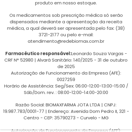
produto em nosso estoque.
Os medicamentos sob prescrição médica só serão
dispensados mediante a apresentação da receita
médica, a qual deverá ser apresentada pelo fax: (38)
3721-2177 ou pelo e-mail:
atendimento@redebiomax.com.br
Farmacêutico responsável:
Leonardo Souza Vargas -
CRF N° 52980 | Alvará Sanitário: 140/2025 - 31 de outubro
de 2025
Autorização de Funcionamento da Empresa (AFE):
0027259
Horário de Assistência: Seg/Sex: 06:00-12:00-13:00-15:00 /
Sáb/Dom. rev. : 08:00-12:00-14:00-20:00
Razão Social: BIOMAXFARMA JOTA LTDA | CNPJ:
19.987.783/0001-77 | Endereço: Avenida Dom Pedro II, 321 -
Centro - CEP: 35790273 - Curvelo - MG
Autorização de Funcionamento da Empresa (AFE):