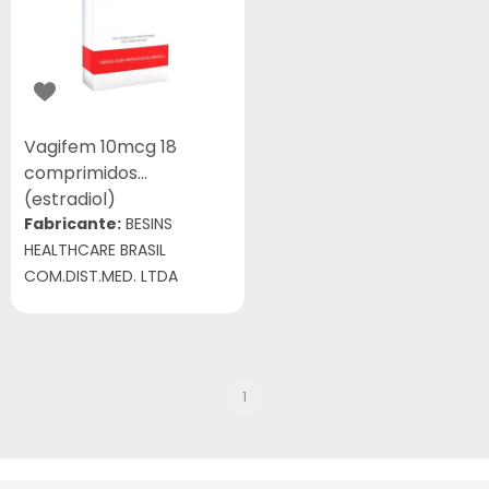
Vagifem 10mcg 18
comprimidos
(estradiol)
Fabricante:
BESINS
HEALTHCARE BRASIL
COM.DIST.MED. LTDA
1