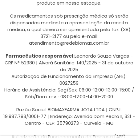
produto em nosso estoque.
Os medicamentos sob prescrição médica só serão
dispensados mediante a apresentação da receita
médica, a qual deverá ser apresentada pelo fax: (38)
3721-2177 ou pelo e-mail:
atendimento@redebiomax.com.br
Farmacêutico responsável:
Leonardo Souza Vargas -
CRF N° 52980 | Alvará Sanitário: 140/2025 - 31 de outubro
de 2025
Autorização de Funcionamento da Empresa (AFE):
0027259
Horário de Assistência: Seg/Sex: 06:00-12:00-13:00-15:00 /
Sáb/Dom. rev. : 08:00-12:00-14:00-20:00
Razão Social: BIOMAXFARMA JOTA LTDA | CNPJ:
19.987.783/0001-77 | Endereço: Avenida Dom Pedro II, 321 -
Centro - CEP: 35790273 - Curvelo - MG
Autorização de Funcionamento da Empresa (AFE):