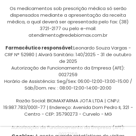
Os medicamentos sob prescrição médica só serão
dispensados mediante a apresentação da receita
médica, a qual deverá ser apresentada pelo fax: (38)
3721-2177 ou pelo e-mail:
atendimento@redebiomax.com.br
Farmacêutico responsável:
Leonardo Souza Vargas -
CRF N° 52980 | Alvará Sanitário: 140/2025 - 31 de outubro
de 2025
Autorização de Funcionamento da Empresa (AFE):
0027259
Horário de Assistência: Seg/Sex: 06:00-12:00-13:00-15:00 /
Sáb/Dom. rev. : 08:00-12:00-14:00-20:00
Razão Social: BIOMAXFARMA JOTA LTDA | CNPJ:
19.987.783/0001-77 | Endereço: Avenida Dom Pedro II, 321 -
Centro - CEP: 35790273 - Curvelo - MG
Autorização de Funcionamento da Empresa (AFE):
0027259