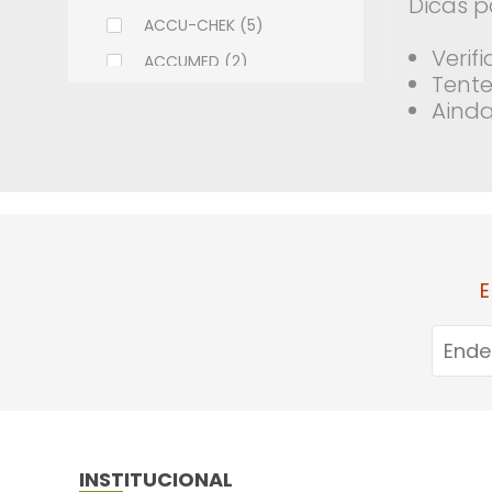
Dicas p
ACCU-CHEK (5)
Verif
ACCUMED (2)
Tente
ACHE (108)
Ainda
ADCOS (6)
ALCON (9)
ALLERGAN (9)
ALMEIDA PRADO (2)
ALTHAIA (7)
E
ALWAYS (11)
AMBEV (1)
AMERICAN MEDICAL (18)
AMILAB (14)
APSEN (32)
INSTITUCIONAL