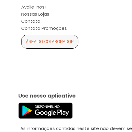
ARCOM (6)
Avalie-nos!
ARCOR (2)
Nossas Lojas
ARESE (3)
Contato
Contato Promoções
ASPEN (11)
ASTRAZENECA (5)
ÁREA DO COLABORADOR
ATUALIZAR (16)
AURIS-SEDINA (4)
AVANÇO (2)
AXE (2)
AYMORE (4)
Use nosso aplicativo
BABY SEC (6)
BALDACCI (4)
BAUDUCCO (2)
BAUSCH LOMB (1)
As informações contidas neste site não devem se