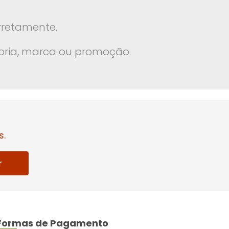
rretamente.
oria, marca ou promoção.
s.
r
Formas de Pagamento