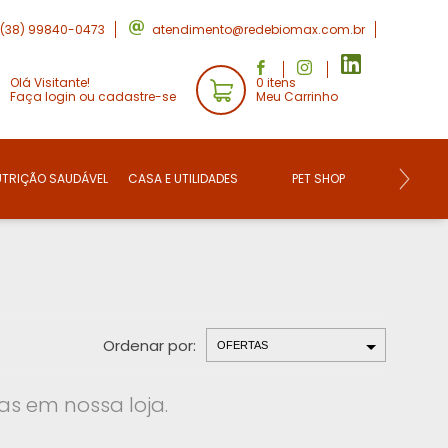
(38) 99840-0473
atendimento@redebiomax.com.br
Olá Visitante!
0 itens
Faça login ou cadastre-se
Meu Carrinho
UTRIÇÃO SAUDÁVEL
CASA E UTILIDADES
PET SHOP
CONVE
Ordenar por:
s em nossa loja.