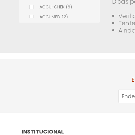
Dicas p
ACCU-CHEK (5)
Verif
ACCUMED (2)
Tente
ACHE (108)
Ainda
ADCOS (6)
ALCON (9)
ALLERGAN (9)
ALMEIDA PRADO (2)
ALTHAIA (7)
E
ALWAYS (11)
AMBEV (1)
AMERICAN MEDICAL (18)
AMILAB (14)
APSEN (32)
INSTITUCIONAL