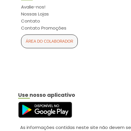
ARCOM (6)
Avalie-nos!
ARCOR (2)
Nossas Lojas
ARESE (3)
Contato
Contato Promoções
ASPEN (11)
ASTRAZENECA (5)
ÁREA DO COLABORADOR
ATUALIZAR (16)
AURIS-SEDINA (4)
AVANÇO (2)
AXE (2)
AYMORE (4)
Use nosso aplicativo
BABY SEC (6)
BALDACCI (4)
BAUDUCCO (2)
BAUSCH LOMB (1)
As informações contidas neste site não devem se