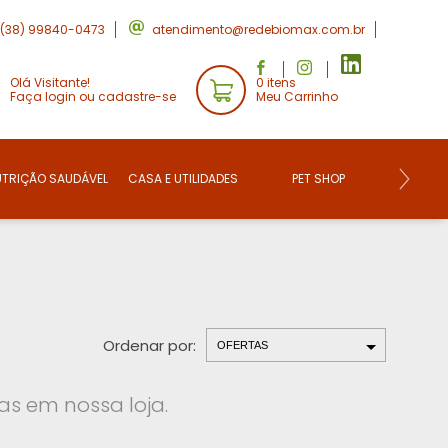
(38) 99840-0473
atendimento@redebiomax.com.br
Olá Visitante!
0 itens
Faça login ou cadastre-se
Meu Carrinho
UTRIÇÃO SAUDÁVEL
CASA E UTILIDADES
PET SHOP
CONVE
Ordenar por:
s em nossa loja.