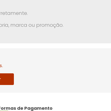
rretamente.
oria, marca ou promoção.
s.
r
Formas de Pagamento