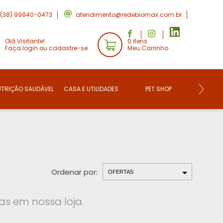
(38) 99840-0473
atendimento@redebiomax.com.br
Olá Visitante!
0 itens
Faça login ou cadastre-se
Meu Carrinho
UTRIÇÃO SAUDÁVEL
CASA E UTILIDADES
PET SHOP
CONVE
Ordenar por:
s em nossa loja.