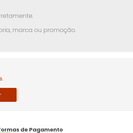
rretamente.
oria, marca ou promoção.
s.
r
Formas de Pagamento