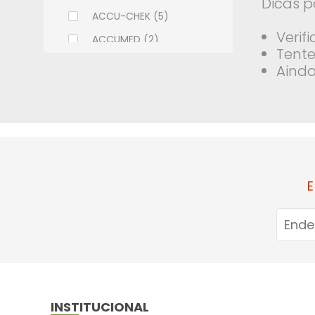
Dicas p
ACCU-CHEK (5)
Verif
ACCUMED (2)
Tente
ACHE (108)
Ainda
ADCOS (6)
ALCON (9)
ALLERGAN (9)
ALMEIDA PRADO (2)
ALTHAIA (7)
E
ALWAYS (11)
AMBEV (1)
AMERICAN MEDICAL (18)
AMILAB (14)
APSEN (32)
INSTITUCIONAL