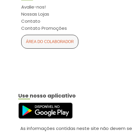
ARCOM (6)
Avalie-nos!
ARCOR (2)
Nossas Lojas
ARESE (3)
Contato
Contato Promoções
ASPEN (11)
ASTRAZENECA (5)
ÁREA DO COLABORADOR
ATUALIZAR (16)
AURIS-SEDINA (4)
AVANÇO (2)
AXE (2)
AYMORE (4)
Use nosso aplicativo
BABY SEC (6)
BALDACCI (4)
BAUDUCCO (2)
BAUSCH LOMB (1)
As informações contidas neste site não devem se