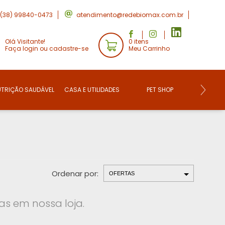
(38) 99840-0473
atendimento@redebiomax.com.br
Olá Visitante!
0 itens
Faça login ou cadastre-se
Meu Carrinho
UTRIÇÃO SAUDÁVEL
CASA E UTILIDADES
PET SHOP
CONVE
Ordenar por:
s em nossa loja.