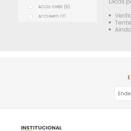
Dicas p
ACCU-CHEK (5)
Verif
ACCUMED (2)
Tente
ACHE (108)
Ainda
ADCOS (6)
ALCON (9)
ALLERGAN (9)
ALMEIDA PRADO (2)
ALTHAIA (7)
E
ALWAYS (11)
AMBEV (1)
AMERICAN MEDICAL (18)
AMILAB (14)
APSEN (32)
INSTITUCIONAL