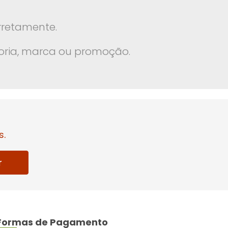
rretamente.
oria, marca ou promoção.
s.
r
Formas de Pagamento