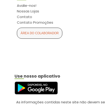
ARCOM (6)
Avalie-nos!
ARCOR (2)
Nossas Lojas
ARESE (3)
Contato
Contato Promoções
ASPEN (11)
ASTRAZENECA (5)
ÁREA DO COLABORADOR
ATUALIZAR (16)
AURIS-SEDINA (4)
AVANÇO (2)
AXE (2)
AYMORE (4)
Use nosso aplicativo
BABY SEC (6)
BALDACCI (4)
BAUDUCCO (2)
BAUSCH LOMB (1)
As informações contidas neste site não devem se