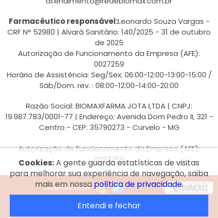
atendimento@redebiomax.com.br
Farmacêutico responsável:
Leonardo Souza Vargas -
CRF N° 52980 | Alvará Sanitário: 140/2025 - 31 de outubro
de 2025
Autorização de Funcionamento da Empresa (AFE):
0027259
Horário de Assistência: Seg/Sex: 06:00-12:00-13:00-15:00 /
Sáb/Dom. rev. : 08:00-12:00-14:00-20:00
Razão Social: BIOMAXFARMA JOTA LTDA | CNPJ:
19.987.783/0001-77 | Endereço: Avenida Dom Pedro II, 321 -
Centro - CEP: 35790273 - Curvelo - MG
Autorização de Funcionamento da Empresa (AFE):
0027259
Cookies:
A gente guarda estatísticas de visitas
para melhorar sua experiência de navegação, saiba
mais em nossa
política de privacidade.
Desenvolvido por
Entendi e fechar
© 2026 Rede Biomax.