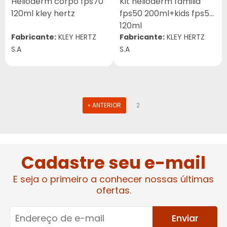
Helioderm corpo fps70
Kit helioderm familia
120ml kley hertz
fps50 200ml+kids fps50
120ml
Fabricante:
KLEY HERTZ
Fabricante:
KLEY HERTZ
S.A
S.A
« ANTERIOR
2
Cadastre seu e-mail
E seja o primeiro a conhecer nossas últimas
ofertas.
Enviar