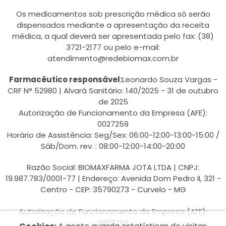
Os medicamentos sob prescrição médica só serão
dispensados mediante a apresentação da receita
médica, a qual deverá ser apresentada pelo fax: (38)
3721-2177 ou pelo e-mail:
atendimento@redebiomax.com.br
Farmacêutico responsável:
Leonardo Souza Vargas -
CRF N° 52980 | Alvará Sanitário: 140/2025 - 31 de outubro
de 2025
Autorização de Funcionamento da Empresa (AFE):
0027259
Horário de Assistência: Seg/Sex: 06:00-12:00-13:00-15:00 /
Sáb/Dom. rev. : 08:00-12:00-14:00-20:00
Razão Social: BIOMAXFARMA JOTA LTDA | CNPJ:
19.987.783/0001-77 | Endereço: Avenida Dom Pedro II, 321 -
Centro - CEP: 35790273 - Curvelo - MG
Autorização de Funcionamento da Empresa (AFE):
0027259