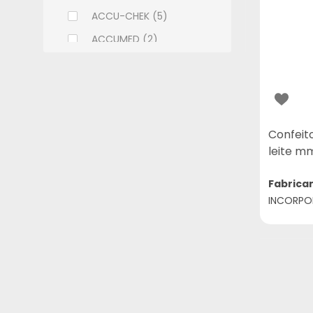
ACCU-CHEK (5)
ACCUMED (2)
ACHE (108)
ADCOS (6)
ALCON (9)
ALLERGAN (9)
Confeit
leite m
ALMEIDA PRADO (2)
ALTHAIA (7)
Fabrica
INCORPO
ALWAYS (11)
AMBEV (1)
AMERICAN MEDICAL (18)
AMILAB (14)
APSEN (32)