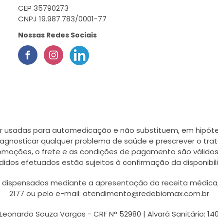
CEP 35790273
CNPJ 19.987.783/0001-77
Nossas Redes Sociais
r usadas para automedicação e não substituem, em hipótes
agnosticar qualquer problema de saúde e prescrever o tra
romoções, o frete e as condições de pagamento são válidos
didos efetuados estão sujeitos à confirmação da disponib
ispensados mediante a apresentação da receita médica, a
2177 ou pelo e-mail: atendimento@redebiomax.com.br
Leonardo Souza Vargas - CRF N° 52980 | Alvará Sanitário: 14