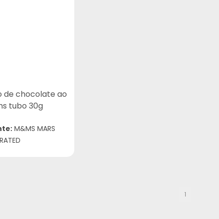
o de chocolate ao
ms tubo 30g
nte:
M&MS MARS
RATED
1