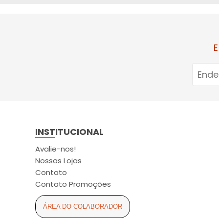
ARCOM (6)
ARCOR (2)
ARESE (3)
E
ASPEN (11)
ASTRAZENECA (5)
ATUALIZAR (16)
AURIS-SEDINA (4)
AVANÇO (2)
INSTITUCIONAL
AXE (2)
AYMORE (4)
Avalie-nos!
Nossas Lojas
BABY SEC (6)
Contato
BALDACCI (4)
Contato Promoções
BAUDUCCO (2)
ÁREA DO COLABORADOR
BAUSCH LOMB (1)