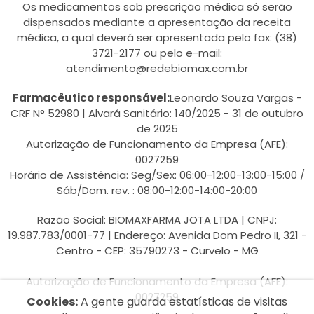
Os medicamentos sob prescrição médica só serão
dispensados mediante a apresentação da receita
médica, a qual deverá ser apresentada pelo fax: (38)
3721-2177 ou pelo e-mail:
atendimento@redebiomax.com.br
Farmacêutico responsável:
Leonardo Souza Vargas -
CRF N° 52980 | Alvará Sanitário: 140/2025 - 31 de outubro
de 2025
Autorização de Funcionamento da Empresa (AFE):
0027259
Horário de Assistência: Seg/Sex: 06:00-12:00-13:00-15:00 /
Sáb/Dom. rev. : 08:00-12:00-14:00-20:00
Razão Social: BIOMAXFARMA JOTA LTDA | CNPJ:
19.987.783/0001-77 | Endereço: Avenida Dom Pedro II, 321 -
Centro - CEP: 35790273 - Curvelo - MG
Autorização de Funcionamento da Empresa (AFE):
0027259
Cookies:
A gente guarda estatísticas de visitas