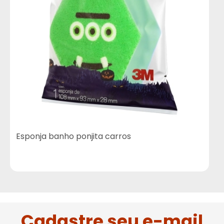
Esponja banho ponjita carros
V
Cadastre seu e-mail