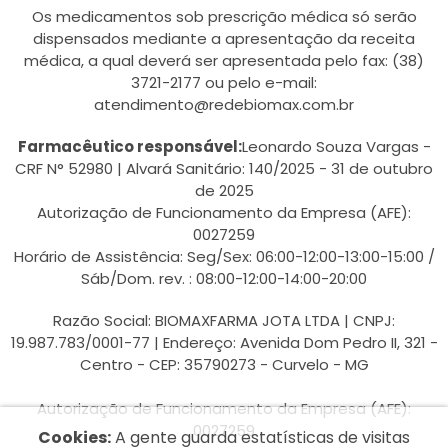
Os medicamentos sob prescrição médica só serão
dispensados mediante a apresentação da receita
médica, a qual deverá ser apresentada pelo fax: (38)
3721-2177 ou pelo e-mail:
atendimento@redebiomax.com.br
Farmacêutico responsável:
Leonardo Souza Vargas -
CRF N° 52980 | Alvará Sanitário: 140/2025 - 31 de outubro
de 2025
Autorização de Funcionamento da Empresa (AFE):
0027259
Horário de Assistência: Seg/Sex: 06:00-12:00-13:00-15:00 /
Sáb/Dom. rev. : 08:00-12:00-14:00-20:00
Razão Social: BIOMAXFARMA JOTA LTDA | CNPJ:
19.987.783/0001-77 | Endereço: Avenida Dom Pedro II, 321 -
Centro - CEP: 35790273 - Curvelo - MG
Autorização de Funcionamento da Empresa (AFE):
0027259
Cookies:
A gente guarda estatísticas de visitas