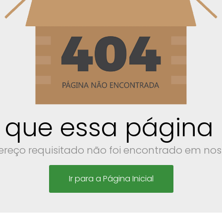
 que essa página n
reço requisitado não foi encontrado em noss
Ir para a Página Inicial