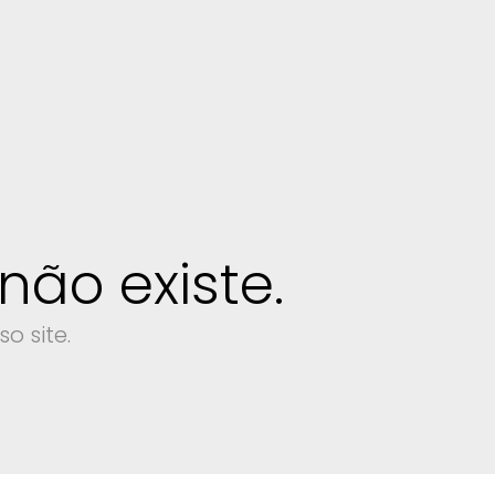
ão existe.
o site.