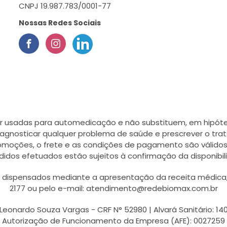
CNPJ 19.987.783/0001-77
Nossas Redes Sociais
r usadas para automedicação e não substituem, em hipótes
agnosticar qualquer problema de saúde e prescrever o tra
romoções, o frete e as condições de pagamento são válidos
didos efetuados estão sujeitos à confirmação da disponib
ispensados mediante a apresentação da receita médica, a
2177 ou pelo e-mail: atendimento@redebiomax.com.br
Leonardo Souza Vargas - CRF N° 52980 | Alvará Sanitário: 14
Autorização de Funcionamento da Empresa (AFE): 0027259