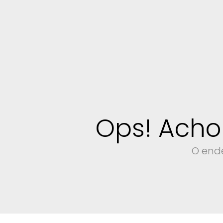
Ops! Acho
O ende