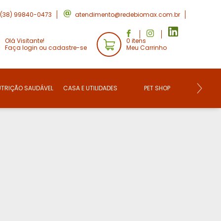
(38) 99840-0473
atendimento@redebiomax.com.br
Olá Visitante!
0 itens
Faça login ou cadastre-se
Meu Carrinho
UTRIÇÃO SAUDÁVEL
CASA E UTILIDADES
PET SHOP
CONVE