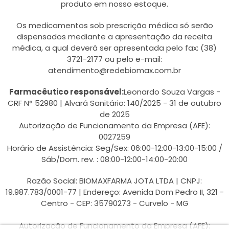
produto em nosso estoque.
Os medicamentos sob prescrição médica só serão
dispensados mediante a apresentação da receita
médica, a qual deverá ser apresentada pelo fax: (38)
3721-2177 ou pelo e-mail:
atendimento@redebiomax.com.br
Farmacêutico responsável:
Leonardo Souza Vargas -
CRF N° 52980 | Alvará Sanitário: 140/2025 - 31 de outubro
de 2025
Autorização de Funcionamento da Empresa (AFE):
0027259
Horário de Assistência: Seg/Sex: 06:00-12:00-13:00-15:00 /
Sáb/Dom. rev. : 08:00-12:00-14:00-20:00
Razão Social: BIOMAXFARMA JOTA LTDA | CNPJ:
19.987.783/0001-77 | Endereço: Avenida Dom Pedro II, 321 -
Centro - CEP: 35790273 - Curvelo - MG
Autorização de Funcionamento da Empresa (AFE):