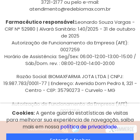
3721-2177 ou pelo e-mail:
atendimento@redebiomax.com.br
Farmacêutico responsável:
Leonardo Souza Vargas -
CRF N° 52980 | Alvará Sanitário: 140/2025 - 31 de outubro
de 2025
Autorização de Funcionamento da Empresa (AFE):
0027259
Horário de Assistência: Seg/Sex: 06:00-12:00-13:00-15:00 /
Sáb/Dom. rev. : 08:00-12:00-14:00-20:00
Razão Social: BIOMAXFARMA JOTA LTDA | CNPJ:
19.987.783/0001-77 | Endereço: Avenida Dom Pedro II, 321 -
Centro - CEP: 35790273 - Curvelo - MG
Autorização de Funcionamento da Empresa (AFE):
0027259
Cookies:
A gente guarda estatísticas de visitas
para melhorar sua experiência de navegação, saiba
mais em nossa
política de privacidade.
Desenvolvido por