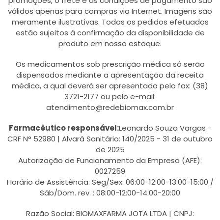
promoções, o frete e as condições de pagamento são
válidos apenas para compras via Internet. Imagens são
meramente ilustrativas. Todos os pedidos efetuados
estão sujeitos à confirmação da disponibilidade de
produto em nosso estoque.
Os medicamentos sob prescrição médica só serão
dispensados mediante a apresentação da receita
médica, a qual deverá ser apresentada pelo fax: (38)
3721-2177 ou pelo e-mail:
atendimento@redebiomax.com.br
Farmacêutico responsável:
Leonardo Souza Vargas -
CRF N° 52980 | Alvará Sanitário: 140/2025 - 31 de outubro
de 2025
Autorização de Funcionamento da Empresa (AFE):
0027259
Horário de Assistência: Seg/Sex: 06:00-12:00-13:00-15:00 /
Sáb/Dom. rev. : 08:00-12:00-14:00-20:00
Razão Social: BIOMAXFARMA JOTA LTDA | CNPJ: