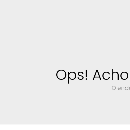
Ops! Acho
O ende