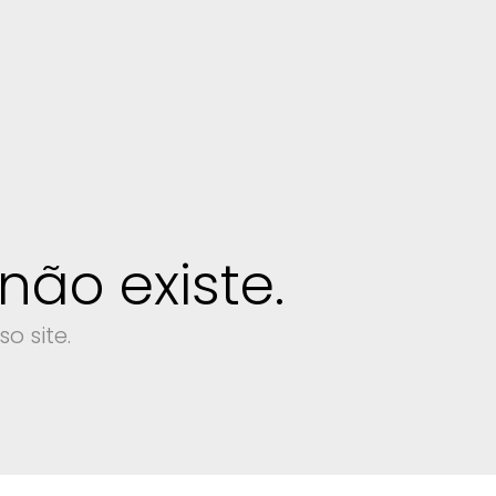
ão existe.
o site.