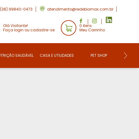
(38) 99840-0473
atendimento@redebiomax.com.br
Olá Visitante!
0 itens
Faça login ou cadastre-se
Meu Carrinho
UTRIÇÃO SAUDÁVEL
CASA E UTILIDADES
PET SHOP
CONVE