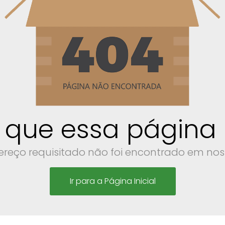
 que essa página n
reço requisitado não foi encontrado em noss
Ir para a Página Inicial