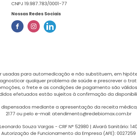
CNPJ 19.987.783/0001-77
Nossas Redes Sociais
r usadas para automedicação e não substituem, em hipótes
agnosticar qualquer problema de saúde e prescrever o tra
romoções, o frete e as condições de pagamento são válidos
didos efetuados estão sujeitos à confirmação da disponib
ispensados mediante a apresentação da receita médica, a
2177 ou pelo e-mail: atendimento@redebiomax.com.br
Leonardo Souza Vargas - CRF N° 52980 | Alvará Sanitário: 14
Autorização de Funcionamento da Empresa (AFE): 0027259