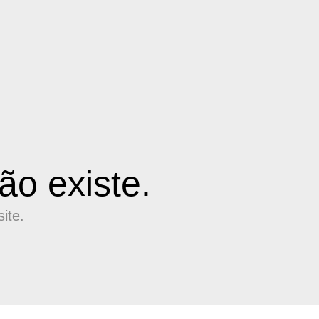
o existe.
ite.