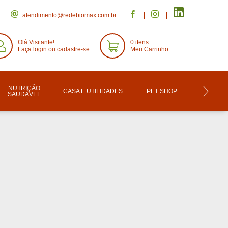
atendimento@redebiomax.com.br
Olá Visitante!
0 itens
Faça login ou cadastre-se
Meu Carrinho
NUTRIÇÃO
CASA E UTILIDADES
PET SHOP
CONVE
SAUDÁVEL