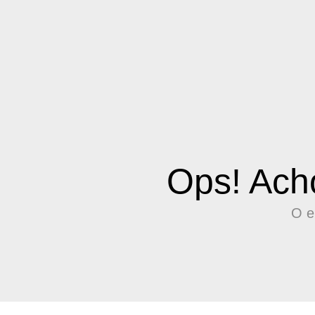
Ops! Ach
O e