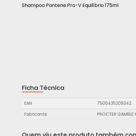
Shampoo Pantene Pro-V Equilíbrio 175ml
Ficha Técnica
EAN
7500435209342
Fabricante
PROCTER GAMBLE 
Quem viu este produto também co