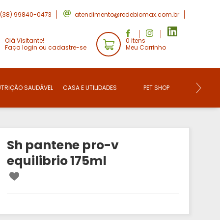
(38) 99840-0473
atendimento@redebiomax.com.br
Olá Visitante!
0 itens
Faça login ou cadastre-se
Meu Carrinho
UTRIÇÃO SAUDÁVEL
CASA E UTILIDADES
PET SHOP
CONVE
Sh pantene pro-v
equilibrio 175ml