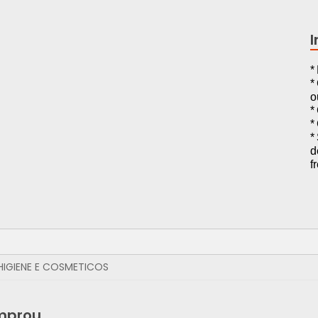
*
*
o
*
*
*
d
f
HIGIENE E COSMETICOS
mprou