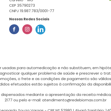
CEP 35790273
CNPJ 19.987.783/0001-77
Nossas Redes Sociais
r usadas para automedicação e não substituem, em hipótes
agnosticar qualquer problema de saúde e prescrever o tra
romoções, o frete e as condições de pagamento são válidos
didos efetuados estão sujeitos à confirmação da disponib
ispensados mediante a apresentação da receita médica, a
2177 ou pelo e-mail: atendimento@redebiomax.com.br
Leonardo Souza Vargas - CRF N° 52980 | Alvará Sanitário: 14