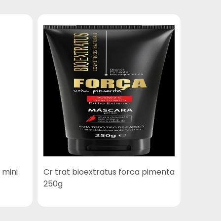
 mini
Cr trat bioextratus forca pimenta
Episol 
250g
60g co