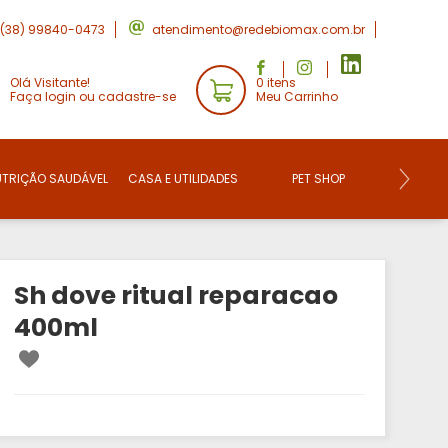
(38) 99840-0473
atendimento@redebiomax.com.br
Olá Visitante!
0 itens
Faça login ou cadastre-se
Meu Carrinho
UTRIÇÃO SAUDÁVEL
CASA E UTILIDADES
PET SHOP
CONVE
Sh dove ritual reparacao
400ml