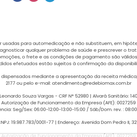
r usadas para automedicação e não substituem, em hipótes
agnosticar qualquer problema de saúde e prescrever o tra
romoções, o frete e as condições de pagamento são válidos
didos efetuados estão sujeitos à confirmação da disponib
ispensados mediante a apresentação da receita médica, a
2177 ou pelo e-mail: atendimento@redebiomax.com.br
Leonardo Souza Vargas - CRF N° 52980 | Alvará Sanitário: 14
Autorização de Funcionamento da Empresa (AFE): 0027259
ncia: Seg/Sex: 06:00-12:00-13:00-15:00 / Sáb/Dom. rev. : 08:0
PJ: 19.987.783/0001-77 | Endereço: Avenida Dom Pedro II, 32
Autorização de Funcionamento da Empresa (AFE): 0027259