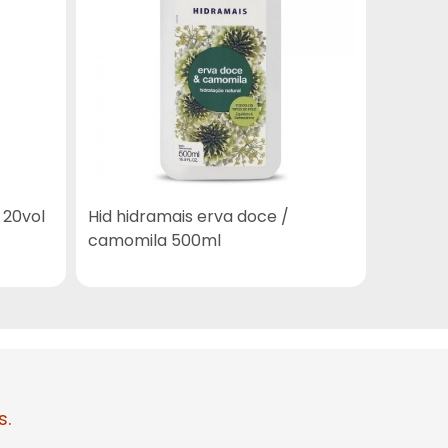
 20vol
Hid hidramais erva doce /
Ablok 
camomila 500ml
s.