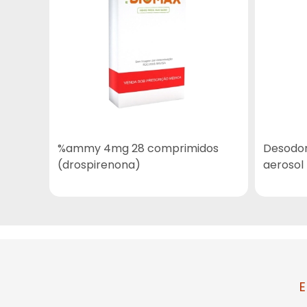
%ammy 4mg 28 comprimidos
Desodor
(drospirenona)
aerosol
E