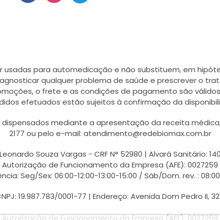
r usadas para automedicação e não substituem, em hipótes
agnosticar qualquer problema de saúde e prescrever o tra
romoções, o frete e as condições de pagamento são válidos
didos efetuados estão sujeitos à confirmação da disponib
ispensados mediante a apresentação da receita médica, a
2177 ou pelo e-mail: atendimento@redebiomax.com.br
Leonardo Souza Vargas - CRF N° 52980 | Alvará Sanitário: 14
Autorização de Funcionamento da Empresa (AFE): 0027259
ncia: Seg/Sex: 06:00-12:00-13:00-15:00 / Sáb/Dom. rev. : 08:0
PJ: 19.987.783/0001-77 | Endereço: Avenida Dom Pedro II, 32
Autorização de Funcionamento da Empresa (AFE): 0027259