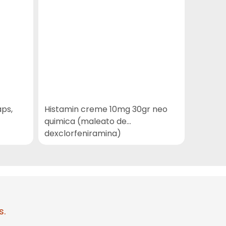
aps,
Histamin creme 10mg 30gr neo
Cond bi
quimica (maleato de
350ml
dexclorfeniramina)
s.