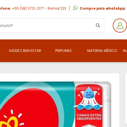
efone:
+55 (38) 3721-2177 - Ramal 223
Compre pelo whatsApp:
A
SAÚDE E BEM ESTAR
PERFUMES
MATERIAL MÉDICO
N