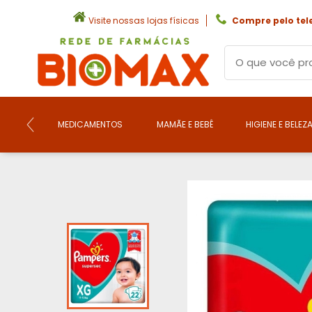
Visite nossas lojas físicas
Compre pelo tel
MEDICAMENTOS
MAMÃE E BEBÊ
HIGIENE E BELEZ