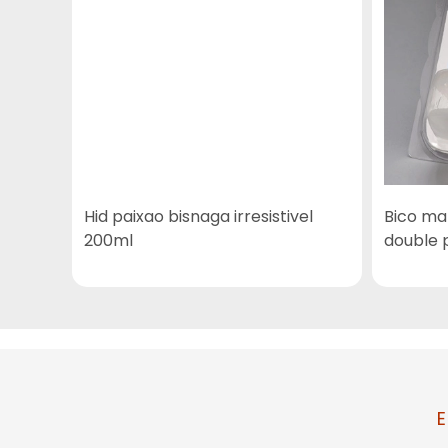
Hid paixao bisnaga irresistivel
Bico ma
200ml
double 
E