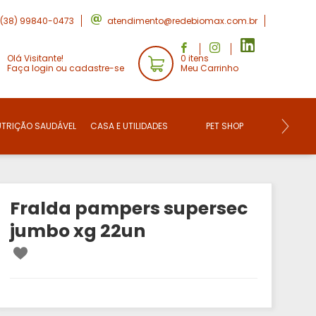
(38) 99840-0473
atendimento@redebiomax.com.br
Olá Visitante!
0 itens
Faça login ou cadastre-se
Meu Carrinho
UTRIÇÃO SAUDÁVEL
CASA E UTILIDADES
PET SHOP
CONVE
Fralda pampers supersec
jumbo xg 22un