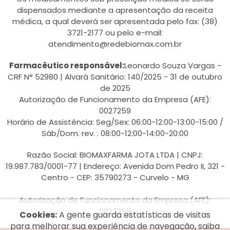
dispensados mediante a apresentação da receita
médica, a qual deverá ser apresentada pelo fax: (38)
3721-2177 ou pelo e-mail:
atendimento@redebiomax.com.br
Farmacêutico responsável:
Leonardo Souza Vargas -
CRF N° 52980 | Alvará Sanitário: 140/2025 - 31 de outubro
de 2025
Autorização de Funcionamento da Empresa (AFE):
0027259
Horário de Assistência: Seg/Sex: 06:00-12:00-13:00-15:00 /
Sáb/Dom. rev. : 08:00-12:00-14:00-20:00
Razão Social: BIOMAXFARMA JOTA LTDA | CNPJ:
19.987.783/0001-77 | Endereço: Avenida Dom Pedro II, 321 -
Centro - CEP: 35790273 - Curvelo - MG
Autorização de Funcionamento da Empresa (AFE):
0027259
Cookies:
A gente guarda estatísticas de visitas
para melhorar sua experiência de navegação, saiba