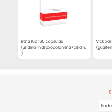
Etna 180 180 capsulas
Vick xar
(uridina+hidroxocolamina+citidina
(guaife
)
E