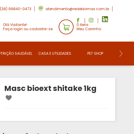
(38) 99840-0473
atendimento@redebiomax.com.br
Olá Visitante!
0 itens
Faça login ou cadastre-se
Meu Carrinho
UTRIÇÃO SAUDÁVEL
CASA E UTILIDADES
PET SHOP
CONVE
Masc bioext shitake 1kg