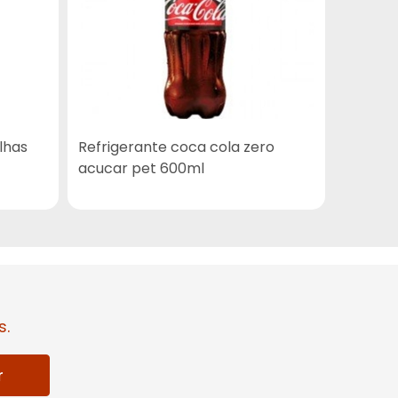
lhas
Refrigerante coca cola zero
Tintura
acucar pet 600ml
garnier
s.
r