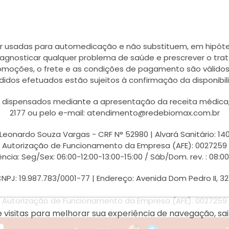
r usadas para automedicação e não substituem, em hipótes
agnosticar qualquer problema de saúde e prescrever o tra
romoções, o frete e as condições de pagamento são válidos
didos efetuados estão sujeitos à confirmação da disponib
ispensados mediante a apresentação da receita médica, a
2177 ou pelo e-mail: atendimento@redebiomax.com.br
Leonardo Souza Vargas - CRF N° 52980 | Alvará Sanitário: 14
Autorização de Funcionamento da Empresa (AFE): 0027259
ncia: Seg/Sex: 06:00-12:00-13:00-15:00 / Sáb/Dom. rev. : 08:0
PJ: 19.987.783/0001-77 | Endereço: Avenida Dom Pedro II, 32
Autorização de Funcionamento da Empresa (AFE): 0027259
e visitas para melhorar sua experiência de navegação, s