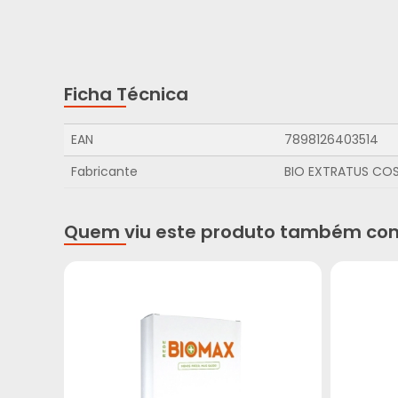
Ficha Técnica
EAN
7898126403514
Fabricante
BIO EXTRATUS CO
Quem viu este produto também co